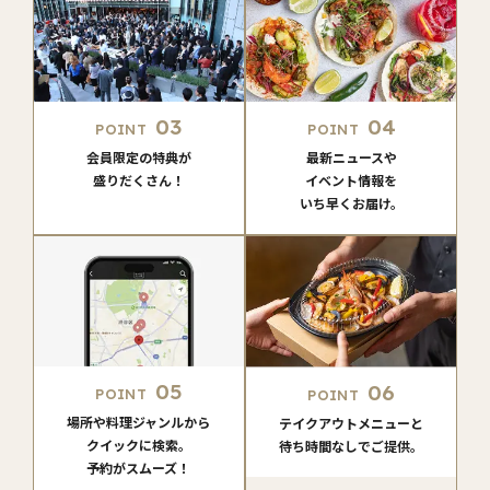
03
04
POINT
POINT
会員限定の特典が
最新ニュースや
盛りだくさん！
イベント情報を
いち早くお届け。
05
06
POINT
POINT
場所や料理ジャンルから
テイクアウトメニューと
クイックに検索。
待ち時間なしでご提供。
予約がスムーズ！