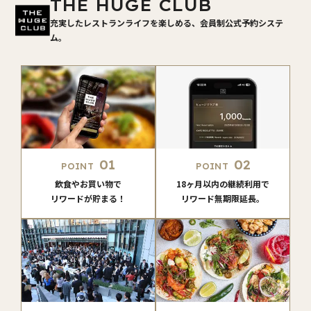
THE HUGE CLUB
充実したレストランライフを楽しめる、会員制公式予約システ
ム。
01
02
POINT
POINT
飲食やお買い物で
18ヶ月以内の継続利用で
リワードが貯まる！
リワード無期限延長。