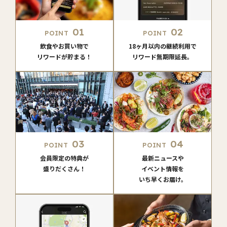
01
02
POINT
POINT
飲食やお買い物で
18ヶ月以内の継続利用で
リワードが貯まる！
リワード無期限延長。
03
04
POINT
POINT
会員限定の特典が
最新ニュースや
盛りだくさん！
イベント情報を
いち早くお届け。