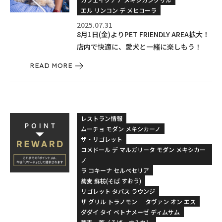
エル リンコン デ メヒコーラ
2025.07.31
8月1日(金)よりPET FRIENDLY AREA拡大！
店内で快適に、愛犬と一緒に楽しもう！
READ MORE
レストラン情報
ムーチョ モダン メキシカーノ
ザ・リゴレット
コメドール デ マルガリータ モダン メキシカー
ノ
ラ コキーナ セルベセリア
蕎麦 蘇枋(そば すおう)
リゴレット タパス ラウンジ
ザ グリル トラノモン
タヴァン オン エス
ダダイ タイ ベトナメーゼ ディムサム