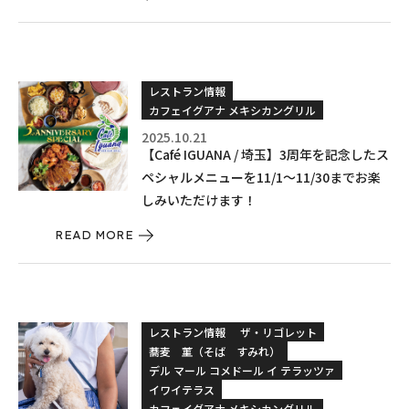
レストラン情報
カフェイグアナ メキシカングリル
2025.10.21
【Café IGUANA / 埼玉】3周年を記念したス
ペシャルメニューを11/1〜11/30までお楽
しみいただけます！
READ MORE
レストラン情報
ザ・リゴレット
蕎麦 菫（そば すみれ）
デル マール コメドール イ テラッツァ
イワイテラス
カフェイグアナ メキシカングリル