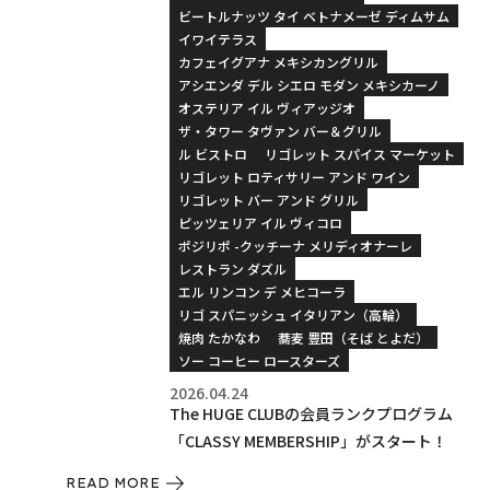
ビートルナッツ タイ ベトナメーゼ ディムサム
イワイテラス
カフェイグアナ メキシカングリル
アシエンダ デル シエロ モダン メキシカーノ
オステリア イル ヴィアッジオ
ザ・タワー タヴァン バー＆グリル
ル ビストロ
リゴレット スパイス マーケット
リゴレット ロティサリー アンド ワイン
リゴレット バー アンド グリル
ピッツェリア イル ヴィコロ
ポジリポ -クッチーナ メリディオナーレ
レストラン ダズル
エル リンコン デ メヒコーラ
リゴ スパニッシュ イタリアン（高輪）
焼肉 たかなわ
蕎麦 豊田（そば とよだ）
ソー コーヒー ロースターズ
2026.04.24
The HUGE CLUBの会員ランクプログラム
「CLASSY MEMBERSHIP」がスタート！
READ MORE