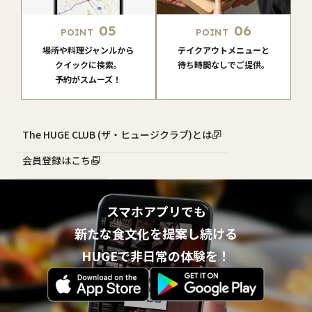
05
06
POINT
POINT
場所や料理ジャンルから
テイクアウトメニューと
クイックに検索。
待ち時間なしでご提供。
予約がスムーズ！
The HUGE CLUB (ザ・ヒュージクラブ)とは？
会員登録はこちら
スマホアプリでも
新たな食文化を提案し続ける
HUGEで非日常の体験を！