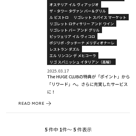
オステリア イル ヴィアッジオ
ザ・タワー タヴァン バー＆グリル
ル ビストロ
リゴレット スパイス マーケット
リゴレット ロティサリー アンド ワイン
リゴレット バー アンド グリル
ピッツェリア イル ヴィコロ
ポジリポ -クッチーナ メリディオナーレ
レストラン ダズル
エル リンコン デ メヒコーラ
リゴ スパニッシュ イタリアン（高輪）
2025.03.17
The HUGE CLUBの特典が「ポイント」から
「リワード」へ。さらに充実したサービス
に！
READ MORE
5
件中
1
件～
5
件表示