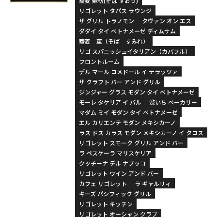
蕎麦 蘇枋(そば すおう)
リゴレット タパス ラウンジ
ザ グリル トラノモン
タヴァン オン エス
ダダイ タイ ベトナメーゼ ディムサム
蕎麦 菫（そば すみれ）
リゴ スパニッシュイタリアン（カパフル）
フロントルーム
デル マール コメドール イ テラッツァ
ザ クラフト バー アンド グリル
ジンジャー グラス モダン タイ ベトナメーゼ
モーレ タケリア イ バル
渋いち ベーカリー
マダム ミイ モダン タイ ベトナメーゼ
エル カリエンテ モダン メキシカーノ
ラス ドス カラス モダン メキシカーノ イ タコス
リゴレット スモーク グリル アンド バー
ラ ペスケーラ マリスケリア
クッチーナ デル ナブッコ
リゴレット ワイン アンド バー
カフェ リゴレット
ラ ギャルリィ
キーズ パシフィック グリル
リゴレット キッチン
リゴレット オーシャン クラブ