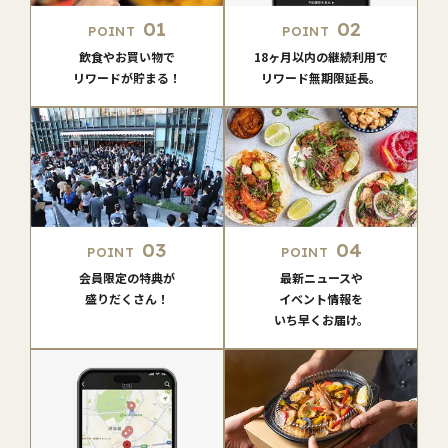
01
02
POINT
POINT
飲食やお買い物で
18ヶ月以内の継続利用で
リワードが貯まる！
リワード無期限延長。
03
04
POINT
POINT
会員限定の特典が
最新ニュースや
盛りだくさん！
イベント情報を
いち早くお届け。