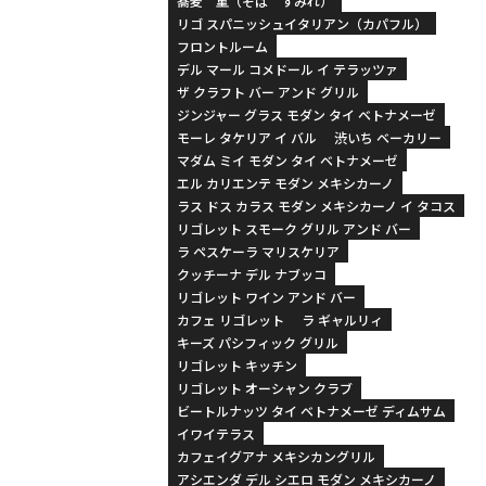
蕎麦 菫（そば すみれ）
リゴ スパニッシュイタリアン（カパフル）
フロントルーム
デル マール コメドール イ テラッツァ
ザ クラフト バー アンド グリル
ジンジャー グラス モダン タイ ベトナメーゼ
モーレ タケリア イ バル
渋いち ベーカリー
マダム ミイ モダン タイ ベトナメーゼ
エル カリエンテ モダン メキシカーノ
ラス ドス カラス モダン メキシカーノ イ タコス
リゴレット スモーク グリル アンド バー
ラ ペスケーラ マリスケリア
クッチーナ デル ナブッコ
リゴレット ワイン アンド バー
カフェ リゴレット
ラ ギャルリィ
キーズ パシフィック グリル
リゴレット キッチン
リゴレット オーシャン クラブ
ビートルナッツ タイ ベトナメーゼ ディムサム
イワイテラス
カフェイグアナ メキシカングリル
アシエンダ デル シエロ モダン メキシカーノ