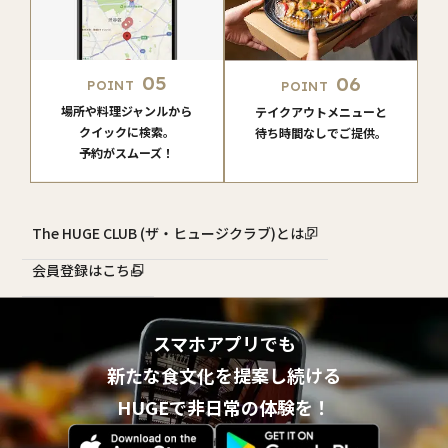
05
06
POINT
POINT
場所や料理ジャンルから
テイクアウトメニューと
クイックに検索。
待ち時間なしでご提供。
予約がスムーズ！
The HUGE CLUB (ザ・ヒュージクラブ)とは？
会員登録はこちら
スマホアプリでも
新たな食文化を提案し続ける
HUGEで非日常の体験を！