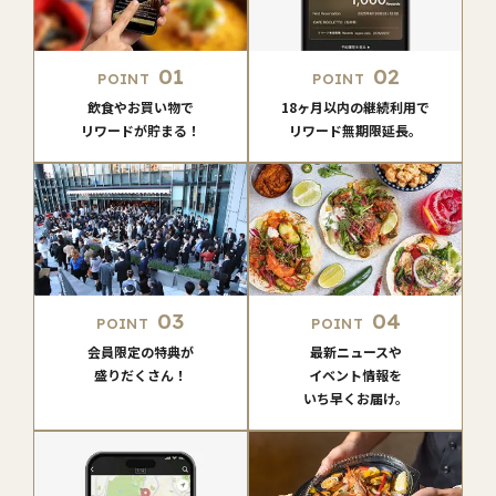
01
02
POINT
POINT
飲食やお買い物で
18ヶ月以内の継続利用で
リワードが貯まる！
リワード無期限延長。
03
04
POINT
POINT
会員限定の特典が
最新ニュースや
盛りだくさん！
イベント情報を
いち早くお届け。