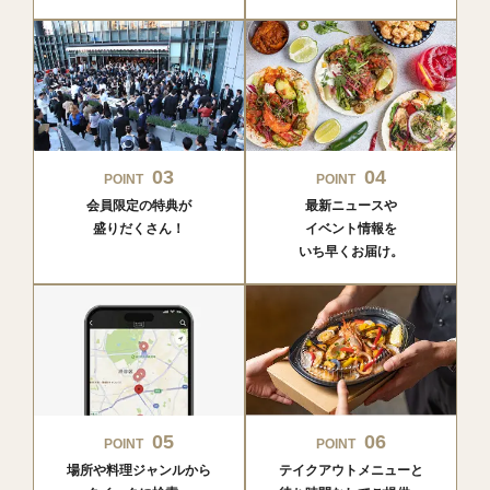
03
04
POINT
POINT
会員限定の特典が
最新ニュースや
盛りだくさん！
イベント情報を
いち早くお届け。
05
06
POINT
POINT
場所や料理ジャンルから
テイクアウトメニューと