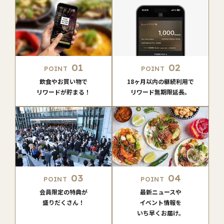
01
02
POINT
POINT
飲食やお買い物で
18ヶ月以内の継続利用で
リワードが貯まる！
リワード無期限延長。
03
04
POINT
POINT
会員限定の特典が
最新ニュースや
盛りだくさん！
イベント情報を
いち早くお届け。