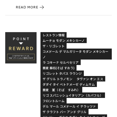
READ MORE
レストラン情報
ムーチョ モダン メキシカーノ
ザ・リゴレット
コメドール デ マルガリータ モダン メキシカー
ノ
ラ コキーナ セルベセリア
蕎麦 蘇枋(そば すおう)
リゴレット タパス ラウンジ
ザ グリル トラノモン
タヴァン オン エス
ダダイ タイ ベトナメーゼ ディムサム
蕎麦 菫（そば すみれ）
リゴ スパニッシュイタリアン（カパフル）
フロントルーム
デル マール コメドール イ テラッツァ
ザ クラフト バー アンド グリル