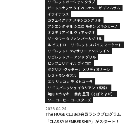
リゴレット オーシャン クラブ
ビートルナッツ タイ ベトナメーゼ ディムサム
イワイテラス
カフェイグアナ メキシカングリル
アシエンダ デル シエロ モダン メキシカーノ
オステリア イル ヴィアッジオ
ザ・タワー タヴァン バー＆グリル
ル ビストロ
リゴレット スパイス マーケット
リゴレット ロティサリー アンド ワイン
リゴレット バー アンド グリル
ピッツェリア イル ヴィコロ
ポジリポ -クッチーナ メリディオナーレ
レストラン ダズル
エル リンコン デ メヒコーラ
リゴ スパニッシュ イタリアン（高輪）
焼肉 たかなわ
蕎麦 豊田（そば とよだ）
ソー コーヒー ロースターズ
2026.04.24
The HUGE CLUBの会員ランクプログラム
「CLASSY MEMBERSHIP」がスタート！