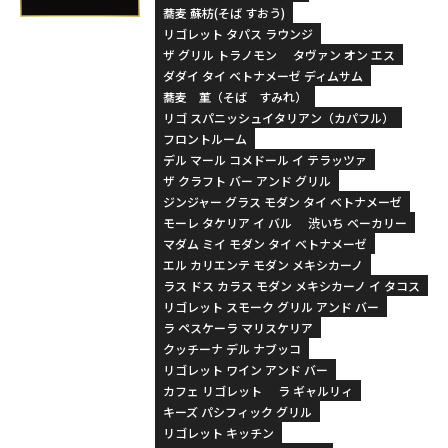
蕎麦 蘇枋(そば すおう)
リゴレット タパス ラウンジ
ザ グリル トラノモン
タヴァン オン エス
ダダイ タイ ベトナメーゼ ディムサム
蕎麦 菫（そば すみれ）
リゴ スパニッシュイタリアン（カパフル）
フロントルーム
デル マール コメドール イ テラッツァ
ザ クラフト バー アンド グリル
ジンジャー グラス モダン タイ ベトナメーゼ
モーレ タケリア イ バル
渋いち ベーカリー
マダム ミイ モダン タイ ベトナメーゼ
エル カリエンテ モダン メキシカーノ
ラス ドス カラス モダン メキシカーノ イ タコス
リゴレット スモーク グリル アンド バー
ラ ペスケーラ マリスケリア
クッチーナ デル ナブッコ
リゴレット ワイン アンド バー
カフェ リゴレット
ラ ギャルリィ
キーズ パシフィック グリル
リゴレット キッチン