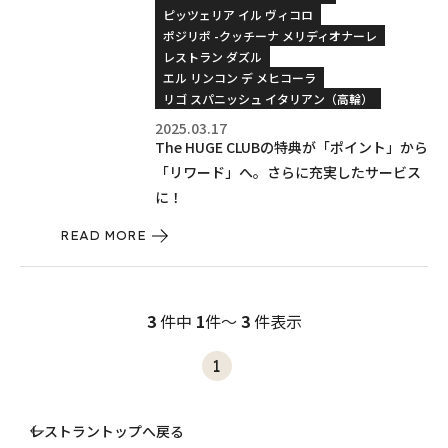
ピッツェリア イル ヴィコロ
ポジリポ -クッチーナ メリディオナーレ
レストラン ダズル
エル リンコン デ メヒコーラ
リゴ スパニッシュ イタリアン（高輪）
2025.03.17
The HUGE CLUBの特典が「ポイント」から
「リワード」へ。さらに充実したサービス
に！
READ MORE
3
件中
1
件～
3
件表示
1
レストラントップへ戻る