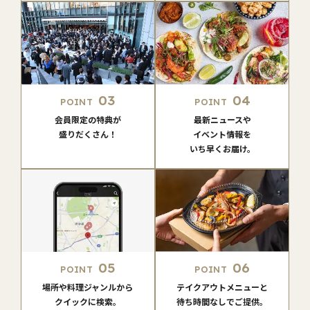
03
04
POINT
POINT
会員限定の特典が
最新ニュースや
盛りだくさん！
イベント情報を
いち早くお届け。
05
06
POINT
POINT
場所や料理ジャンルから
テイクアウトメニューと
クイックに検索。
待ち時間なしでご提供。