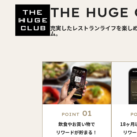
THE HUGE 
充実したレストランライフを楽し
ム。
01
POINT
P
飲食やお買い物で
18ヶ
リワードが貯まる！
リワー