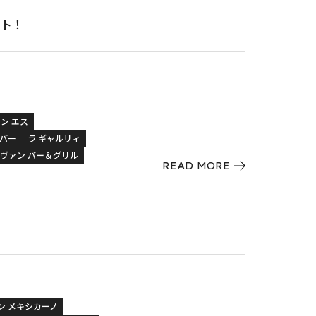
ート！
ン エス
 バー
ラ ギャルリィ
タヴァン バー＆グリル
READ MORE
ン メキシカーノ