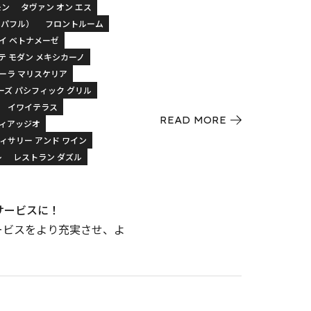
モン
タヴァン オン エス
カパフル）
フロントルーム
タイ ベトナメーゼ
テ モダン メキシカーノ
ケーラ マリスケリア
ーズ パシフィック グリル
イワイテラス
READ MORE
ヴィアッジオ
ィサリー アンド ワイン
レ
レストラン ダズル
たサービスに！
サービスをより充実させ、よ