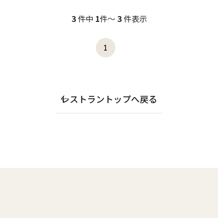
3
件中
1
件～
3
件表示
1
レストラントップへ戻る