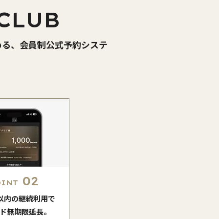
CLUB
める、会員制公式予約システ
02
OINT
月以内の継続利用で
ド無期限延長。