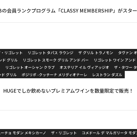
CLUBの会員ランクプログラム「CLASSY MEMBERSHIP」がスタ
ザ・リゴレット
リゴレット タパス ラウンジ
ザ グリル トラノモン
タヴァン オ
ンド グリル
リゴレット スモーク グリル アンド バー
リゴレット ワイン アンド
ン
リゴレット オーシャン クラブ
オステリア イル ヴィアッジオ
ザ・タワー 
ンド グリル
ポジリポ -クッチーナ メリディオナーレ
レストラン ダズル
、HUGEでしか飲めないプレミアムワインを数量限定で販売！
ムーチョ モダン メキシカーノ
ザ・リゴレット
コメドール デ マルガリータ モダ