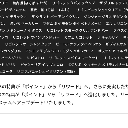
セリア
蕎麦 蘇枋(そば すおう)
リゴレット タパス ラウンジ
ザ グリル トラノ
メーゼ ディムサム
蕎麦 菫（そば すみれ）
リゴ スパニッシュイタリアン（
ール イ テラッツァ
ザ クラフト バー アンド グリル
ジンジャー グラス モダン 
バル
渋いち ベーカリー
マダム ミイ モダン タイ ベトナメーゼ
エル カリエン
ダン メキシカーノ イ タコス
リゴレット スモーク グリル アンド バー
ラ ペス
ブッコ
リゴレット ワイン アンド バー
カフェ リゴレット
ラ ギャルリィ
キ
ン
リゴレット オーシャン クラブ
ビートルナッツ タイ ベトナメーゼ ディムサム
キシカングリル
アシエンダ デル シエロ モダン メキシカーノ
オステリア イル 
 バー＆グリル
ル ビストロ
リゴレット スパイス マーケット
リゴレット ロテ
ンド グリル
ピッツェリア イル ヴィコロ
ポジリポ -クッチーナ メリディオナー
メヒコーラ
リゴ スパニッシュ イタリアン（高輪）
 CLUBの特典が「ポイント」から「リワード」へ。さらに充実し
 CLUBの特典が「ポイント」から「リワード」へ進化しました。
ステムへアップデートいたしました。