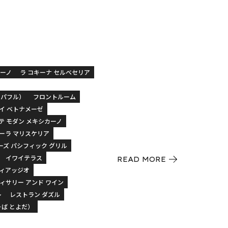
カーノ
ラ コキーナ セルベセリア
カパフル）
フロントルーム
タイ ベトナメーゼ
テ モダン メキシカーノ
ケーラ マリスケリア
ーズ パシフィック グリル
イワイテラス
READ MORE
ヴィアッジオ
ィサリー アンド ワイン
レ
レストラン ダズル
そば とよだ）