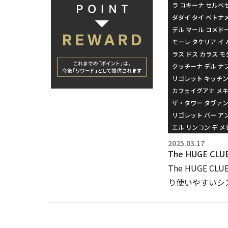
ラ コキーナ セルベ
ダダイ タイ ベトナ
デル マール コメド
モーレ タケリア イ 
ラス ドス カラス モ
クッチーナ デル ナ
リゴレット キッチ
カフェイグアナ メ
ザ・タワー タヴァン
リゴレット バー ア
エル リンコン デ 
2025.03.17
The HUGE
The HUGE
り使いやすいシ