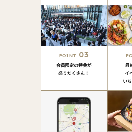
03
POINT
P
会員限定の特典が
最
盛りだくさん！
イ
いち