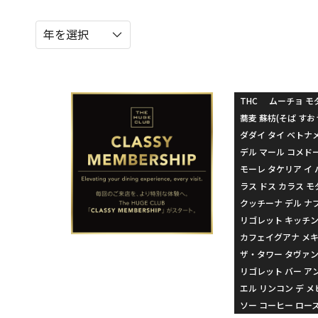
THC
ムーチョ モ
蕎麦 蘇枋(そば すお
ダダイ タイ ベトナ
デル マール コメド
モーレ タケリア イ 
ラス ドス カラス モ
クッチーナ デル ナ
リゴレット キッチ
カフェイグアナ メ
ザ・タワー タヴァン
リゴレット バー ア
エル リンコン デ 
ソー コーヒー ロー