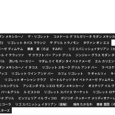
ダン メキシカーノ
ザ・リゴレット
コメドール デ マルガリータ モダン メキシ
う)
リゴレット タパス ラウンジ
ザ グリル トラノモン
タヴァン オン エス
メーゼ ディムサム
蕎麦 菫（そば すみれ）
リゴ スパニッシュイタリアン（
ール イ テラッツァ
ザ クラフト バー アンド グリル
ジンジャー グラス モダン 
バル
渋いち ベーカリー
マダム ミイ モダン タイ ベトナメーゼ
エル カリエン
ダン メキシカーノ イ タコス
リゴレット スモーク グリル アンド バー
ラ ペス
ブッコ
リゴレット ワイン アンド バー
カフェ リゴレット
ラ ギャルリィ
キ
ン
リゴレット オーシャン クラブ
ビートルナッツ タイ ベトナメーゼ ディムサム
キシカングリル
アシエンダ デル シエロ モダン メキシカーノ
オステリア イル 
 バー＆グリル
ル ビストロ
リゴレット スパイス マーケット
リゴレット ロテ
ンド グリル
ピッツェリア イル ヴィコロ
ポジリポ -クッチーナ メリディオナー
メヒコーラ
リゴ スパニッシュ イタリアン（高輪）
焼肉 たかなわ
蕎麦 豊田（
スターズ