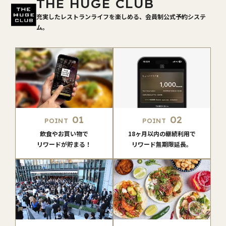
THE HUGE CLUB
充実したレストランライフを楽しめる、会員制公式予約システ
ム。
01
02
POINT
POINT
飲食やお買い物で
18ヶ月以内の継続利用で
リワードが貯まる！
リワード無期限延長。