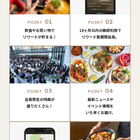
01
02
POINT
POINT
飲食やお買い物で
18ヶ月以内の継続利用で
リワードが貯まる！
リワード無期限延長。
03
04
POINT
POINT
会員限定の特典が
最新ニュースや
盛りだくさん！
イベント情報を
いち早くお届け。