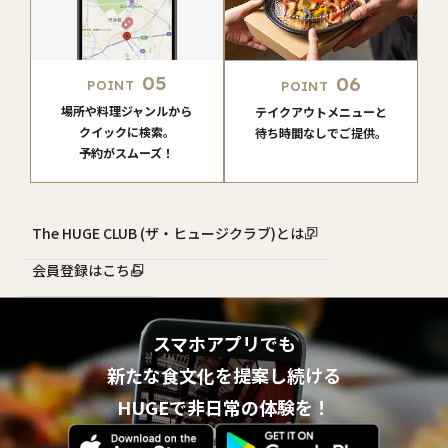
05
06
POINT
POINT
場所や料理ジャンルから
テイクアウトメニューと
クイックに検索。
待ち時間なしでご提供。
予約がスムーズ！
The HUGE CLUB (ザ・ヒュージクラブ)とは？
会員登録はこちら
スマホアプリでも
新たな食文化を提案し続ける
HUGEで非日常の体験を！