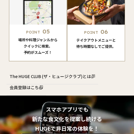
05
06
POINT
POINT
場所や料理ジャンルから
テイクアウトメニューと
クイックに検索。
待ち時間なしでご提供。
予約がスムーズ！
The HUGE CLUB (ザ・ヒュージクラブ)とは？
会員登録はこちら
スマホアプリでも
新たな食文化を提案し続ける
HUGEで非日常の体験を！