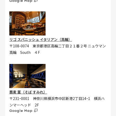
Google Map
リゴ スパニッシュ イタリアン（高輪）
〒108-0074 東京都港区高輪二丁目２１番２号 ニュウマン
高輪 South ４F
蕎麦 菫（そば すみれ）
〒231ｰ0001 神奈川県横浜市中区新港2丁目14ｰ1 横浜ハ
ンマーヘッド 2F
Google Map