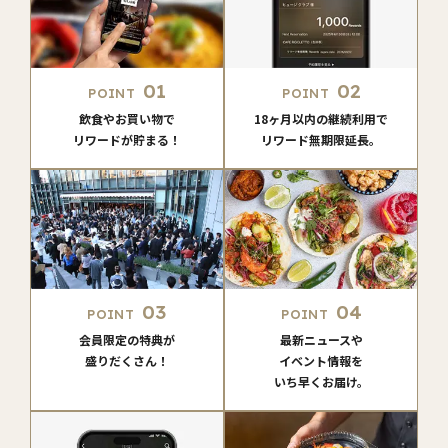
01
02
POINT
POINT
飲食やお買い物で
18ヶ月以内の継続利用で
リワードが貯まる！
リワード無期限延長。
03
04
POINT
POINT
会員限定の特典が
最新ニュースや
盛りだくさん！
イベント情報を
いち早くお届け。