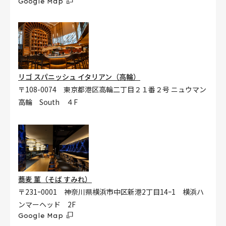
Google Map
リゴ スパニッシュ イタリアン（高輪）
〒108-0074 東京都港区高輪二丁目２１番２号 ニュウマン
高輪 South ４F
蕎麦 菫（そば すみれ）
〒231ｰ0001 神奈川県横浜市中区新港2丁目14ｰ1 横浜ハ
ンマーヘッド 2F
Google Map