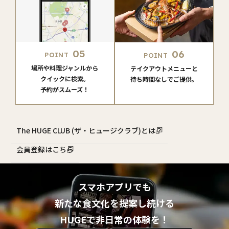
05
06
POINT
POINT
場所や料理ジャンルから
テイクアウトメニューと
クイックに検索。
待ち時間なしでご提供。
予約がスムーズ！
The HUGE CLUB (ザ・ヒュージクラブ)とは？
会員登録はこちら
スマホアプリでも
新たな食文化を提案し続ける
HUGEで非日常の体験を！