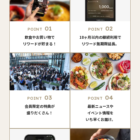
01
02
POINT
POINT
飲食やお買い物で
18ヶ月以内の継続利用で
リワードが貯まる！
リワード無期限延長。
03
04
POINT
POINT
会員限定の特典が
最新ニュースや
盛りだくさん！
イベント情報を
いち早くお届け。